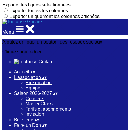
Exporter les lignes sélectionnées
Exporter toutes les colonnes
Exporter uniquement les colonnes affichées
Menu
Ajoutez un logo, un bouton, des réseaux sociaux
Cliquez pour éditer
Accueil
▴
▾
L'association
▴
▾
Présentation
Equipe
Saison 2026-2027
▴
▾
Concerts
Master Class
Tarifs et abonnements
Invitation
Billetterie
▴
▾
Faire un Don
▴
▾