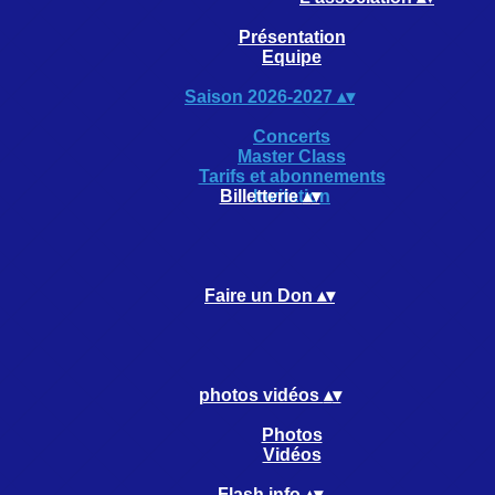
Présentation
Equipe
Saison 2026-2027
▴
▾
Concerts
Master Class
Tarifs et abonnements
Billetterie
Invitation
▴
▾
Faire un Don
▴
▾
photos vidéos
▴
▾
Photos
Vidéos
Flash info
▴
▾