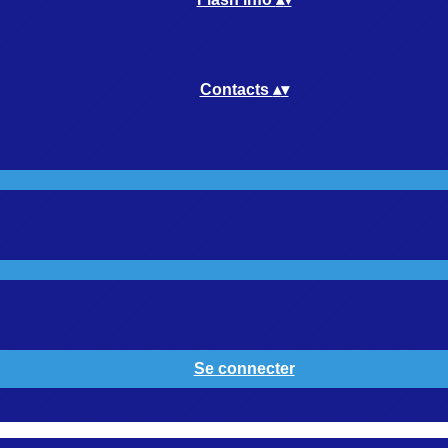
Contacts
▴
▾
Se connecter