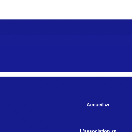
Accueil
▴
▾
L'association
▴
▾