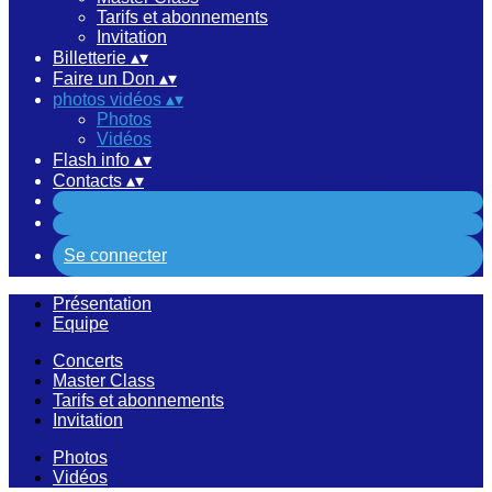
Tarifs et abonnements
Invitation
Billetterie
▴
▾
Faire un Don
▴
▾
photos vidéos
▴
▾
Photos
Vidéos
Flash info
▴
▾
Contacts
▴
▾
Se connecter
Présentation
Equipe
Concerts
Master Class
Tarifs et abonnements
Invitation
Photos
Vidéos