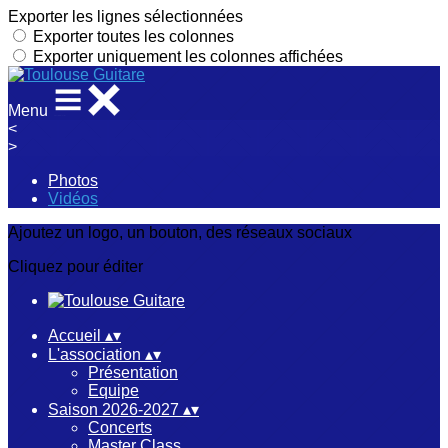
Exporter les lignes sélectionnées
Exporter toutes les colonnes
Exporter uniquement les colonnes affichées
Menu
<
>
Photos
Vidéos
Ajoutez un logo, un bouton, des réseaux sociaux
Cliquez pour éditer
Accueil
▴
▾
L'association
▴
▾
Présentation
Equipe
Saison 2026-2027
▴
▾
Concerts
Master Class