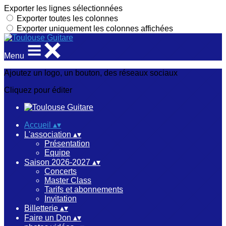
Exporter les lignes sélectionnées
Exporter toutes les colonnes
Exporter uniquement les colonnes affichées
Menu
Ajoutez un logo, un bouton, des réseaux sociaux
Cliquez pour éditer
Accueil
▴
▾
L'association
▴
▾
Présentation
Equipe
Saison 2026-2027
▴
▾
Concerts
Master Class
Tarifs et abonnements
Invitation
Billetterie
▴
▾
Faire un Don
▴
▾