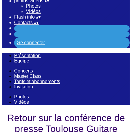
photos vidéos
▴
▾
Photos
Vidéos
Flash info
▴
▾
Contacts
▴
▾
Se connecter
Présentation
Equipe
Concerts
Master Class
Tarifs et abonnements
Invitation
Photos
Vidéos
Retour sur la conférence de
presse Toulouse Guitare