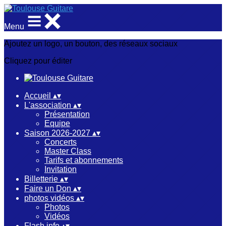
Menu
Ajoutez un logo, un bouton, des réseaux sociaux
Cliquez pour éditer
Accueil
▴
▾
L'association
▴
▾
Présentation
Equipe
Saison 2026-2027
▴
▾
Concerts
Master Class
Tarifs et abonnements
Invitation
Billetterie
▴
▾
Faire un Don
▴
▾
photos vidéos
▴
▾
Photos
Vidéos
Flash info
▴
▾