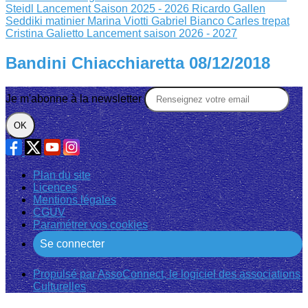
Steidl
Lancement Saison 2025 - 2026
Ricardo Gallen
Seddiki matinier
Marina Viotti Gabriel Bianco
Carles trepat
Cristina Galietto
Lancement saison 2026 - 2027
Bandini Chiacchiaretta 08/12/2018
Je m'abonne à la newsletter
OK
Plan du site
Licences
Mentions légales
CGUV
Paramétrer vos cookies
Se connecter
Propulsé par AssoConnect, le logiciel des associations
Culturelles