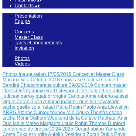
Contacts
▴
▾
Présentation
Equipe
Concerts
Master Class
Tarifs et abonnements
Invitation
Photos
Vidéos
Photos inauguration 17/05/2018
Concert et Master Class
Marcin Dylla Octobre 2018
showcase Cultura
Concert
Bandini Chiacchiaretta
cultura 09/02/2019
Concert master
class Jérémy Jouve
Rolf lislevand
Cine concert
Soloduo
judicael perroy
quatuor virgile
Carlotta Aimé
roberto aussel
virgile
Zoran alicia
Antoine joakim Louis
trio cavalcade
sacha
gaelle solal rafael
Petra Robin
Pablo Anja Llewellyn
ARPG Atanas Ourkouzounov Mié Ogura
Thomas csaba
sacha
Rémi Guillem
Weekend de la Guitare
Raphael Amir
Duo Mélis Mateo
Margarita Louis Robin
Thomas Dunford
conférence de presse 2024 2025
Gerard abiton
Yamandu
Costa
Erika et virgile
Aniello Desiderio Zoran Dukic
Pavel