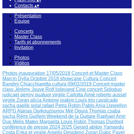
Contacts
▴
▾
Présentation
Equipe
Concerts
Master Class
Tarifs et abonnements
Invitation
Photos
Vidéos
Photos inauguration 17/05/2018
Concert et Master Class
Marcin Dylla Octobre 2018
showcase Cultura
Concert
Bandini Chiacchiaretta
cultura 09/02/2019
Concert master
class Jérémy Jouve
Rolf lislevand
Cine concert
Soloduo
judicael perroy
quatuor virgile
Carlotta Aimé
roberto aussel
virgile
Zoran alicia
Antoine joakim Louis
trio cavalcade
sacha
gaelle solal rafael
Petra Robin
Pablo Anja Llewellyn
ARPG Atanas Ourkouzounov Mié Ogura
Thomas csaba
sacha
Rémi Guillem
Weekend de la Guitare
Raphael Amir
Duo Mélis Mateo
Margarita Louis Robin
Thomas Dunford
conférence de presse 2024 2025
Gerard abiton
Yamandu
Costa
Erika et virgile
Aniello Desiderio Zoran Dukic
Pavel