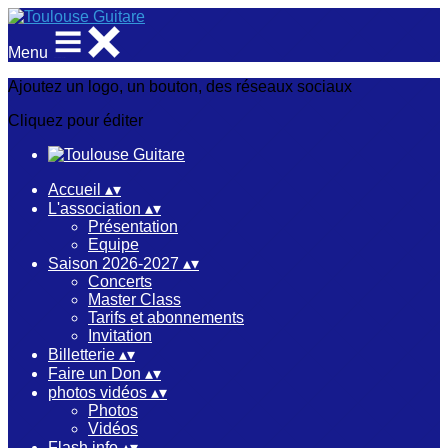
Menu
Ajoutez un logo, un bouton, des réseaux sociaux
Cliquez pour éditer
Accueil
▴
▾
L'association
▴
▾
Présentation
Equipe
Saison 2026-2027
▴
▾
Concerts
Master Class
Tarifs et abonnements
Invitation
Billetterie
▴
▾
Faire un Don
▴
▾
photos vidéos
▴
▾
Photos
Vidéos
Flash info
▴
▾