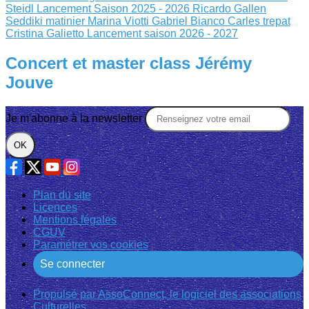
Steidl
Lancement Saison 2025 - 2026
Ricardo Gallen
Seddiki matinier
Marina Viotti Gabriel Bianco
Carles trepat
Cristina Galietto
Lancement saison 2026 - 2027
Concert et master class Jérémy
Jouve
Je m'abonne à la newsletter
OK
Plan du site
Licences
Mentions légales
CGUV
Paramétrer vos cookies
Se connecter
Propulsé par AssoConnect, le logiciel des associations
Culturelles