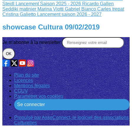
Steidl
Lancement Saison 2025 - 2026
Ricardo Gallen
Seddiki matinier
Marina Viotti Gabriel Bianco
Carles trepat
Cristina Galietto
Lancement saison 2026 - 2027
showcase Cultura 09/02/2019
Je m'abonne à la newsletter
OK
Plan du site
Licences
Mentions légales
CGUV
Paramétrer vos cookies
Se connecter
Propulsé par AssoConnect, le logiciel des associations
Culturelles