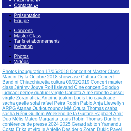
Contacts
▴
▾
Présentation
Equipe
Concerts
Master Class
Tarifs et abonnements
Invitation
Photos
Vidéos
Photos inauguration 17/05/2018
Concert et Master Class
Marcin Dylla Octobre 2018
showcase Cultura
Concert
Bandini Chiacchiaretta
cultura 09/02/2019
Concert master
class Jérémy Jouve
Rolf lislevand
Cine concert
Soloduo
judicael perroy
quatuor virgile
Carlotta Aimé
roberto aussel
virgile
Zoran alicia
Antoine joakim Louis
trio cavalcade
sacha
gaelle solal rafael
Petra Robin
Pablo Anja Llewellyn
ARPG Atanas Ourkouzounov Mié Ogura
Thomas csaba
sacha
Rémi Guillem
Weekend de la Guitare
Raphael Amir
Duo Mélis Mateo
Margarita Louis Robin
Thomas Dunford
conférence de presse 2024 2025
Gerard abiton
Yamandu
Costa
Erika et virgile
Aniello Desiderio Zoran Dukic
Pavel