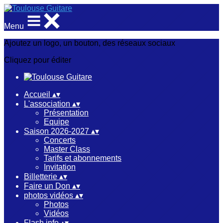
Menu
Ajoutez un logo, un bouton, des réseaux sociaux
Cliquez pour éditer
Accueil
▴
▾
L'association
▴
▾
Présentation
Equipe
Saison 2026-2027
▴
▾
Concerts
Master Class
Tarifs et abonnements
Invitation
Billetterie
▴
▾
Faire un Don
▴
▾
photos vidéos
▴
▾
Photos
Vidéos
Flash info
▴
▾