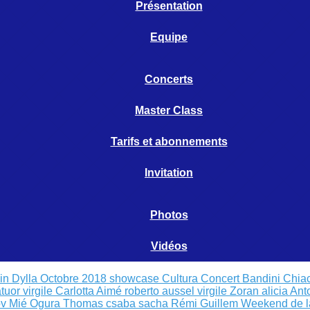
Présentation
Equipe
Concerts
Master Class
Tarifs et abonnements
Invitation
Photos
Vidéos
cin Dylla Octobre 2018
showcase Cultura
Concert Bandini Chia
tuor virgile
Carlotta Aimé
roberto aussel virgile
Zoran alicia
Ant
v Mié Ogura
Thomas csaba sacha
Rémi Guillem
Weekend de l