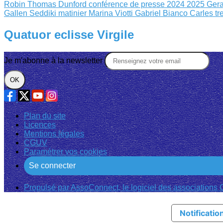
Robin
Thomas Dunford
conférence de presse 2024 2025
Gera
Gallen
Seddiki matinier
Marina Viotti Gabriel Bianco
Carles tr
Quatuor eclisse Virgile
Je m'abonne à la newsletter
OK
Plan du site
Licences
Mentions légales
CGUV
Paramétrer vos cookies
Se connecter
Propulsé par AssoConnect, le logiciel des associations C
Notification