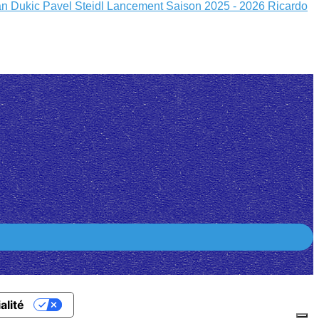
an Dukic
Pavel Steidl
Lancement Saison 2025 - 2026
Ricardo
alité