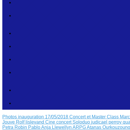
Photos inauguration 17/05/2018
Concert et Master Class Mar
Jouve
Rolf lislevand
Cine concert
Soloduo
judicael perroy
qua
Petra Robin
Pablo Anja Llewellyn
ARPG Atanas Ourkouzouno