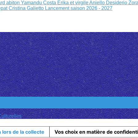
rd abiton
Yamandu Costa
Erika et virgile
Aniello Desiderio Zor
epat
Cristina Galietto
Lancement saison 2026 - 2027
ulturelles
 lors de la collecte
Vos choix en matière de confidenti