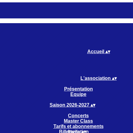
Accueil
▴
▾
L'association
▴
▾
Présentation
Equipe
Saison 2026-2027
▴
▾
Concerts
Master Class
Tarifs et abonnements
Billetterie
Invitation
▴
▾