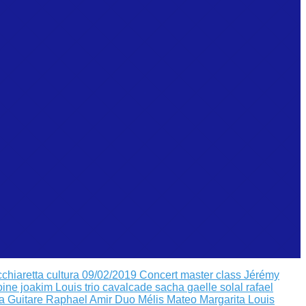
cchiaretta
cultura 09/02/2019
Concert master class Jérémy
oine joakim Louis
trio cavalcade sacha
gaelle solal rafael
a Guitare
Raphael Amir
Duo Mélis Mateo
Margarita Louis