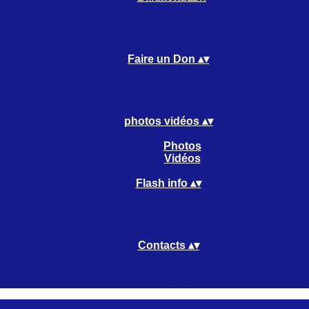
Faire un Don
▴
▾
photos vidéos
▴
▾
Photos
Vidéos
Flash info
▴
▾
Contacts
▴
▾