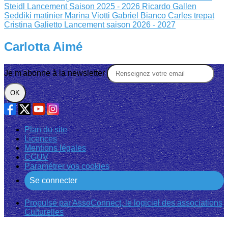
Steidl
Lancement Saison 2025 - 2026
Ricardo Gallen
Seddiki matinier
Marina Viotti Gabriel Bianco
Carles trepat
Cristina Galietto
Lancement saison 2026 - 2027
Carlotta Aimé
Je m'abonne à la newsletter
OK
Plan du site
Licences
Mentions légales
CGUV
Paramétrer vos cookies
Se connecter
Propulsé par AssoConnect, le logiciel des associations
Culturelles