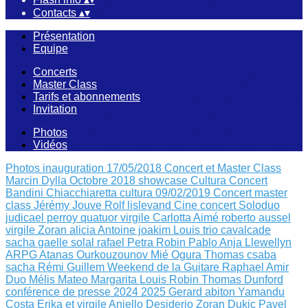
Contacts
▴
▾
Présentation
Equipe
Concerts
Master Class
Tarifs et abonnements
Invitation
Photos
Vidéos
Photos inauguration 17/05/2018
Concert et Master Class
Marcin Dylla Octobre 2018
showcase Cultura
Concert
Bandini Chiacchiaretta
cultura 09/02/2019
Concert master
class Jérémy Jouve
Rolf lislevand
Cine concert
Soloduo
judicael perroy
quatuor virgile
Carlotta Aimé
roberto aussel
virgile
Zoran alicia
Antoine joakim Louis
trio cavalcade
sacha
gaelle solal rafael
Petra Robin
Pablo Anja Llewellyn
ARPG Atanas Ourkouzounov Mié Ogura
Thomas csaba
sacha
Rémi Guillem
Weekend de la Guitare
Raphael Amir
Duo Mélis Mateo
Margarita Louis Robin
Thomas Dunford
conférence de presse 2024 2025
Gerard abiton
Yamandu
Costa
Erika et virgile
Aniello Desiderio Zoran Dukic
Pavel