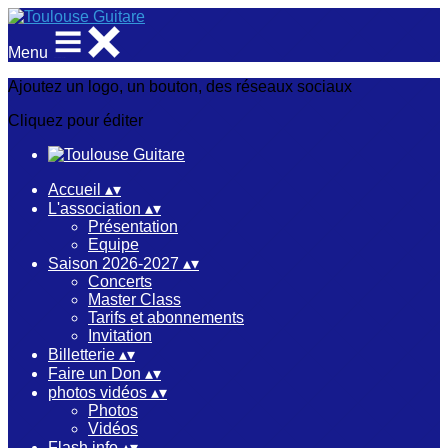
Menu
Ajoutez un logo, un bouton, des réseaux sociaux
Cliquez pour éditer
Accueil
▴
▾
L'association
▴
▾
Présentation
Equipe
Saison 2026-2027
▴
▾
Concerts
Master Class
Tarifs et abonnements
Invitation
Billetterie
▴
▾
Faire un Don
▴
▾
photos vidéos
▴
▾
Photos
Vidéos
Flash info
▴
▾