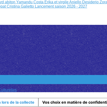
rd abiton
Yamandu Costa
Erika et virgile
Aniello Desiderio Zor
epat
Cristina Galietto
Lancement saison 2026 - 2027
ulturelles
 lors de la collecte
Vos choix en matière de confidenti