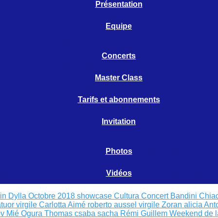
Présentation
Equipe
Concerts
Master Class
Tarifs et abonnements
Invitation
Photos
Vidéos
cin Dylla Octobre 2018
showcase Cultura
Concert Bandini Chia
tuor virgile
Carlotta Aimé
roberto aussel virgile
Zoran alicia
Ant
v Mié Ogura
Thomas csaba sacha
Rémi Guillem
Weekend de l