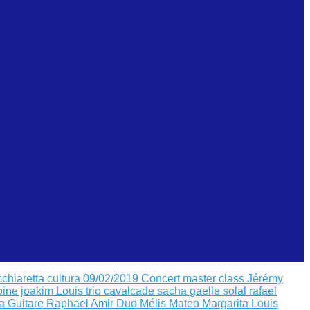
cchiaretta
cultura 09/02/2019
Concert master class Jérémy
oine joakim Louis
trio cavalcade sacha
gaelle solal rafael
a Guitare
Raphael Amir
Duo Mélis Mateo
Margarita Louis