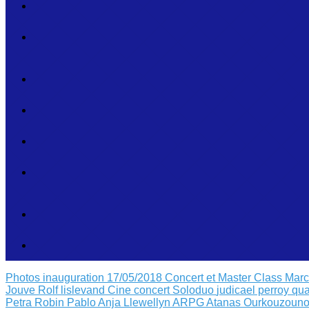
Photos inauguration 17/05/2018
Concert et Master Class Mar
Jouve
Rolf lislevand
Cine concert
Soloduo
judicael perroy
qua
Petra Robin
Pablo Anja Llewellyn
ARPG Atanas Ourkouzouno