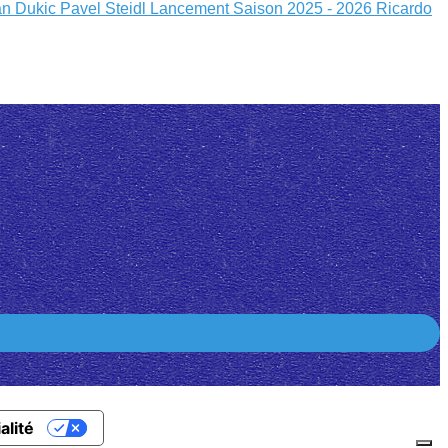
an Dukic
Pavel Steidl
Lancement Saison 2025 - 2026
Ricardo
alité