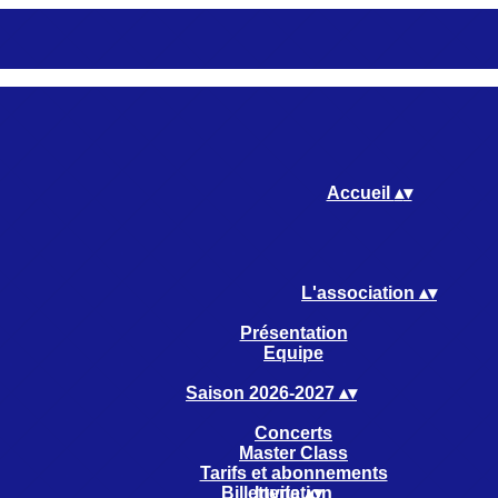
Accueil
▴
▾
L'association
▴
▾
Présentation
Equipe
Saison 2026-2027
▴
▾
Concerts
Master Class
Tarifs et abonnements
Billetterie
Invitation
▴
▾