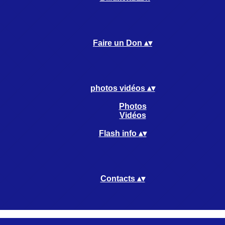
Faire un Don
▴
▾
photos vidéos
▴
▾
Photos
Vidéos
Flash info
▴
▾
Contacts
▴
▾