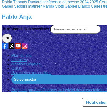
Robin
Thomas Dunford
conférence de presse 2024 2025
Gera
Gallen
Seddiki matinier
Marina Viotti Gabriel Bianco
Carles tr
Pablo Anja
Je m'abonne à la newsletter
OK
Plan du site
Licences
Mentions légales
CGUV
Paramétrer vos cookies
Se connecter
Propulsé par AssoConnect, le logiciel des associations C
Notification