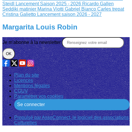
Steidl
Lancement Saison 2025 - 2026
Ricardo Gallen
Seddiki matinier
Marina Viotti Gabriel Bianco
Carles trepat
Cristina Galietto
Lancement saison 2026 - 2027
Margarita Louis Robin
Je m'abonne à la newsletter
OK
Plan du site
Licences
Mentions légales
CGUV
Paramétrer vos cookies
Se connecter
Propulsé par AssoConnect, le logiciel des associations
Culturelles