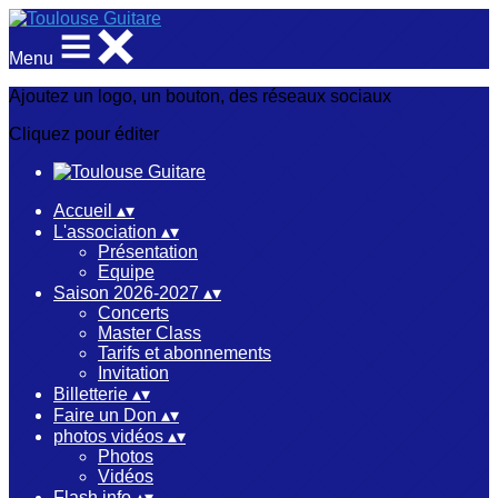
Menu
Ajoutez un logo, un bouton, des réseaux sociaux
Cliquez pour éditer
Accueil
▴
▾
L'association
▴
▾
Présentation
Equipe
Saison 2026-2027
▴
▾
Concerts
Master Class
Tarifs et abonnements
Invitation
Billetterie
▴
▾
Faire un Don
▴
▾
photos vidéos
▴
▾
Photos
Vidéos
Flash info
▴
▾