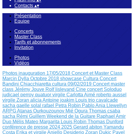
Contacts
▴
▾
Présentation
Equipe
Concerts
Master Class
Tarifs et abonnements
Invitation
Photos
Vidéos
Photos inauguration 17/05/2018
Concert et Master Class
Marcin Dylla Octobre 2018
showcase Cultura
Concert
Bandini Chiacchiaretta
cultura 09/02/2019
Concert master
class Jérémy Jouve
Rolf lislevand
Cine concert
Soloduo
judicael perroy
quatuor virgile
Carlotta Aimé
roberto aussel
virgile
Zoran alicia
Antoine joakim Louis
trio cavalcade
sacha
gaelle solal rafael
Petra Robin
Pablo Anja Llewellyn
ARPG Atanas Ourkouzounov Mié Ogura
Thomas csaba
sacha
Rémi Guillem
Weekend de la Guitare
Raphael Amir
Duo Mélis Mateo
Margarita Louis Robin
Thomas Dunford
conférence de presse 2024 2025
Gerard abiton
Yamandu
Costa
Erika et virgile
Aniello Desiderio Zoran Dukic
Pavel