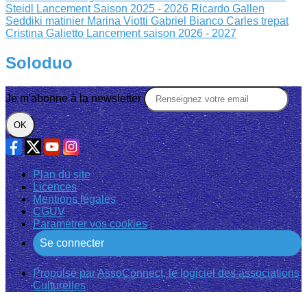
Steidl
Lancement Saison 2025 - 2026
Ricardo Gallen
Seddiki matinier
Marina Viotti Gabriel Bianco
Carles trepat
Cristina Galietto
Lancement saison 2026 - 2027
Soloduo
Je m'abonne à la newsletter
OK
Plan du site
Licences
Mentions légales
CGUV
Paramétrer vos cookies
Se connecter
Propulsé par AssoConnect, le logiciel des associations
Culturelles