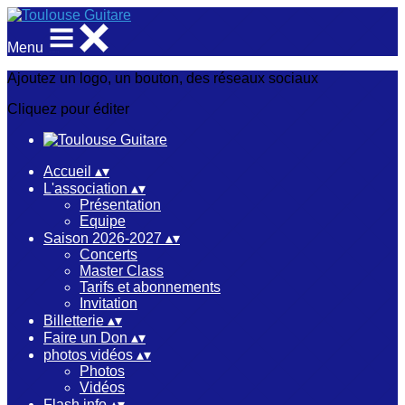
Menu
Ajoutez un logo, un bouton, des réseaux sociaux
Cliquez pour éditer
Accueil
▴
▾
L'association
▴
▾
Présentation
Equipe
Saison 2026-2027
▴
▾
Concerts
Master Class
Tarifs et abonnements
Invitation
Billetterie
▴
▾
Faire un Don
▴
▾
photos vidéos
▴
▾
Photos
Vidéos
Flash info
▴
▾