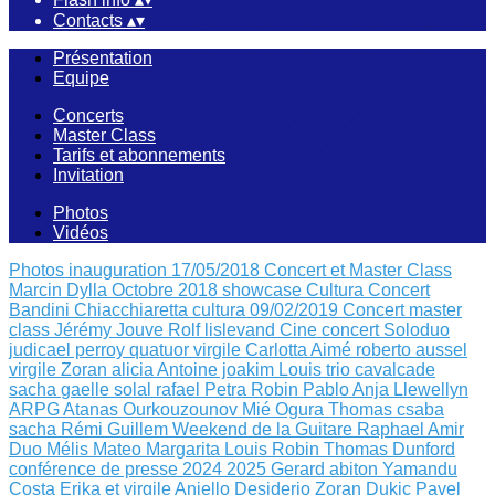
Contacts
▴
▾
Présentation
Equipe
Concerts
Master Class
Tarifs et abonnements
Invitation
Photos
Vidéos
Photos inauguration 17/05/2018
Concert et Master Class
Marcin Dylla Octobre 2018
showcase Cultura
Concert
Bandini Chiacchiaretta
cultura 09/02/2019
Concert master
class Jérémy Jouve
Rolf lislevand
Cine concert
Soloduo
judicael perroy
quatuor virgile
Carlotta Aimé
roberto aussel
virgile
Zoran alicia
Antoine joakim Louis
trio cavalcade
sacha
gaelle solal rafael
Petra Robin
Pablo Anja Llewellyn
ARPG Atanas Ourkouzounov Mié Ogura
Thomas csaba
sacha
Rémi Guillem
Weekend de la Guitare
Raphael Amir
Duo Mélis Mateo
Margarita Louis Robin
Thomas Dunford
conférence de presse 2024 2025
Gerard abiton
Yamandu
Costa
Erika et virgile
Aniello Desiderio Zoran Dukic
Pavel