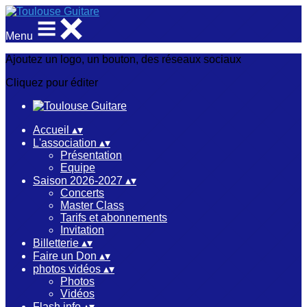
Menu
Ajoutez un logo, un bouton, des réseaux sociaux
Cliquez pour éditer
Accueil
▴
▾
L'association
▴
▾
Présentation
Equipe
Saison 2026-2027
▴
▾
Concerts
Master Class
Tarifs et abonnements
Invitation
Billetterie
▴
▾
Faire un Don
▴
▾
photos vidéos
▴
▾
Photos
Vidéos
Flash info
▴
▾