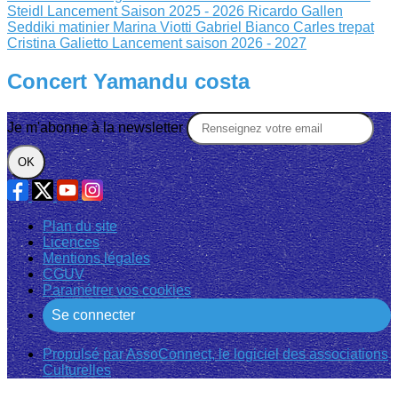
Steidl
Lancement Saison 2025 - 2026
Ricardo Gallen
Seddiki matinier
Marina Viotti Gabriel Bianco
Carles trepat
Cristina Galietto
Lancement saison 2026 - 2027
Concert Yamandu costa
Je m'abonne à la newsletter
OK
Plan du site
Licences
Mentions légales
CGUV
Paramétrer vos cookies
Se connecter
Propulsé par AssoConnect, le logiciel des associations
Culturelles