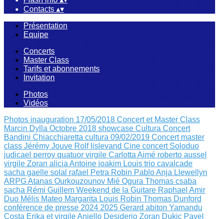
Contacts
▴
▾
Présentation
Equipe
Concerts
Master Class
Tarifs et abonnements
Invitation
Photos
Vidéos
Photos inauguration 17/05/2018
Concert et Master Class
Marcin Dylla Octobre 2018
showcase Cultura
Concert
Bandini Chiacchiaretta
cultura 09/02/2019
Concert master
class Jérémy Jouve
Rolf lislevand
Cine concert
Soloduo
judicael perroy
quatuor virgile
Carlotta Aimé
roberto aussel
virgile
Zoran alicia
Antoine joakim Louis
trio cavalcade
sacha
gaelle solal rafael
Petra Robin
Pablo Anja Llewellyn
ARPG Atanas Ourkouzounov Mié Ogura
Thomas csaba
sacha
Rémi Guillem
Weekend de la Guitare
Raphael Amir
Duo Mélis Mateo
Margarita Louis Robin
Thomas Dunford
conférence de presse 2024 2025
Gerard abiton
Yamandu
Costa
Erika et virgile
Aniello Desiderio Zoran Dukic
Pavel