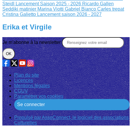
Steidl
Lancement Saison 2025 - 2026
Ricardo Gallen
Seddiki matinier
Marina Viotti Gabriel Bianco
Carles trepat
Cristina Galietto
Lancement saison 2026 - 2027
Erika et Virgile
Je m'abonne à la newsletter
OK
Plan du site
Licences
Mentions légales
CGUV
Paramétrer vos cookies
Se connecter
Propulsé par AssoConnect, le logiciel des associations
Culturelles