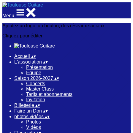
Menu
Ajoutez un logo, un bouton, des réseaux sociaux
Cliquez pour éditer
Accueil
▴
▾
L'association
▴
▾
Présentation
Equipe
Saison 2026-2027
▴
▾
Concerts
Master Class
Tarifs et abonnements
Invitation
Billetterie
▴
▾
Faire un Don
▴
▾
photos vidéos
▴
▾
Photos
Vidéos
Flash info
▴
▾