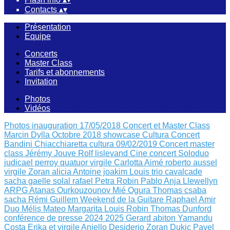
Contacts
▴
▾
Présentation
Equipe
Concerts
Master Class
Tarifs et abonnements
Invitation
Photos
Vidéos
Photos inauguration 17/05/2018
Concert et Master Class
Marcin Dylla Octobre 2018
showcase Cultura
Concert
Bandini Chiacchiaretta
cultura 09/02/2019
Concert master
class Jérémy Jouve
Rolf lislevand
Cine concert
Soloduo
judicael perroy
quatuor virgile
Carlotta Aimé
roberto aussel
virgile
Zoran alicia
Antoine joakim Louis
trio cavalcade
sacha
gaelle solal rafael
Petra Robin
Pablo Anja Llewellyn
ARPG Atanas Ourkouzounov Mié Ogura
Thomas csaba
sacha
Rémi Guillem
Weekend de la Guitare
Raphael Amir
Duo Mélis Mateo
Margarita Louis Robin
Thomas Dunford
conférence de presse 2024 2025
Gerard abiton
Yamandu
Costa
Erika et virgile
Aniello Desiderio Zoran Dukic
Pavel