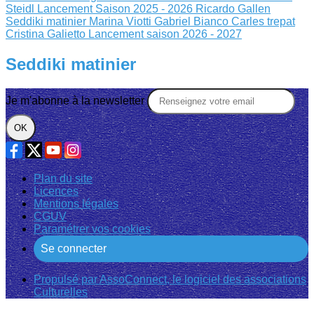
Steidl
Lancement Saison 2025 - 2026
Ricardo Gallen
Seddiki matinier
Marina Viotti Gabriel Bianco
Carles trepat
Cristina Galietto
Lancement saison 2026 - 2027
Seddiki matinier
Je m'abonne à la newsletter
OK
Plan du site
Licences
Mentions légales
CGUV
Paramétrer vos cookies
Se connecter
Propulsé par AssoConnect, le logiciel des associations
Culturelles