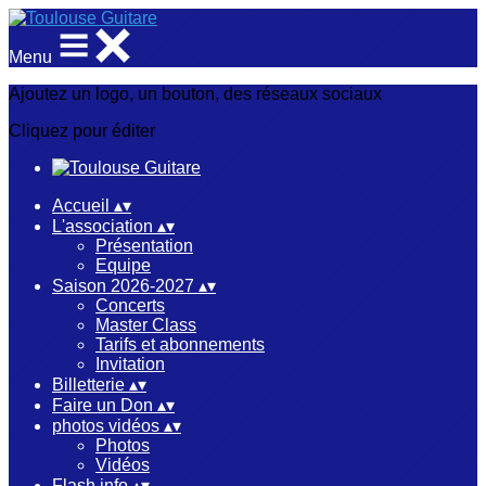
Menu
Ajoutez un logo, un bouton, des réseaux sociaux
Cliquez pour éditer
Accueil
▴
▾
L'association
▴
▾
Présentation
Equipe
Saison 2026-2027
▴
▾
Concerts
Master Class
Tarifs et abonnements
Invitation
Billetterie
▴
▾
Faire un Don
▴
▾
photos vidéos
▴
▾
Photos
Vidéos
Flash info
▴
▾