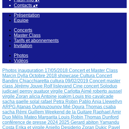
Contacts
▴
▾
Présentation
Equipe
Concerts
Master Class
Tarifs et abonnements
Invitation
Photos
Vidéos
Photos inauguration 17/05/2018
Concert et Master Class
Marcin Dylla Octobre 2018
showcase Cultura
Concert
Bandini Chiacchiaretta
cultura 09/02/2019
Concert master
class Jérémy Jouve
Rolf lislevand
Cine concert
Soloduo
judicael perroy
quatuor virgile
Carlotta Aimé
roberto aussel
virgile
Zoran alicia
Antoine joakim Louis
trio cavalcade
sacha
gaelle solal rafael
Petra Robin
Pablo Anja Llewellyn
ARPG Atanas Ourkouzounov Mié Ogura
Thomas csaba
sacha
Rémi Guillem
Weekend de la Guitare
Raphael Amir
Duo Mélis Mateo
Margarita Louis Robin
Thomas Dunford
conférence de presse 2024 2025
Gerard abiton
Yamandu
Costa
Erika et virgile
Aniello Desiderio Zoran Dukic
Pavel