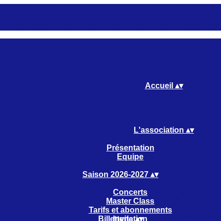
Accueil
▴
▾
L'association
▴
▾
Présentation
Equipe
Saison 2026-2027
▴
▾
Concerts
Master Class
Tarifs et abonnements
Billetterie
Invitation
▴
▾