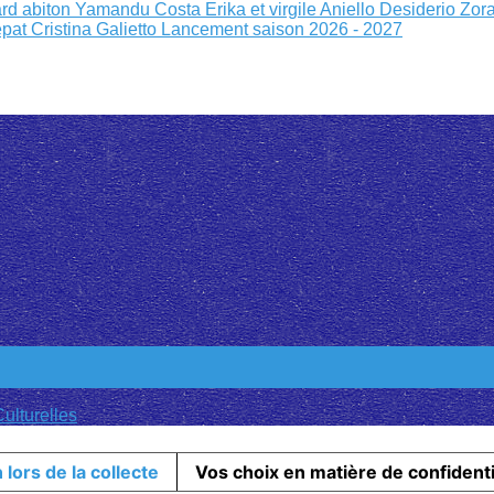
rd abiton
Yamandu Costa
Erika et virgile
Aniello Desiderio Zor
epat
Cristina Galietto
Lancement saison 2026 - 2027
ulturelles
 lors de la collecte
Vos choix en matière de confidenti