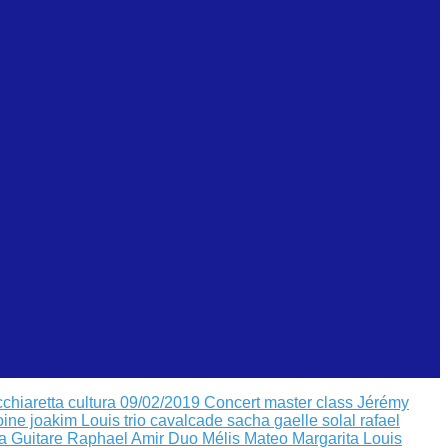
cchiaretta
cultura 09/02/2019
Concert master class Jérémy
oine joakim Louis
trio cavalcade sacha
gaelle solal rafael
a Guitare
Raphael Amir
Duo Mélis Mateo
Margarita Louis