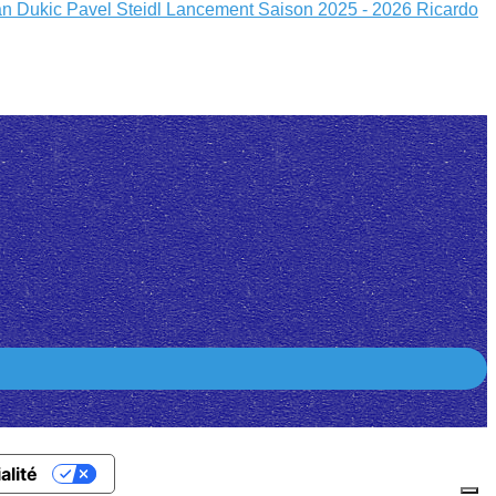
an Dukic
Pavel Steidl
Lancement Saison 2025 - 2026
Ricardo
alité