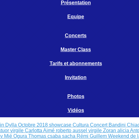
Présentation
Equipe
Concerts
Master Class
Tarifs et abonnements
Invitation
Photos
Vidéos
cin Dylla Octobre 2018
showcase Cultura
Concert Bandini Chia
tuor virgile
Carlotta Aimé
roberto aussel virgile
Zoran alicia
Ant
v Mié Ogura
Thomas csaba sacha
Rémi Guillem
Weekend de l