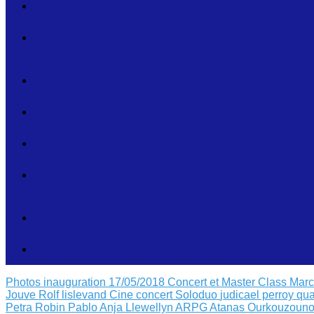
Photos inauguration 17/05/2018
Concert et Master Class Mar
Jouve
Rolf lislevand
Cine concert
Soloduo
judicael perroy
qua
Petra Robin
Pablo Anja Llewellyn
ARPG Atanas Ourkouzouno