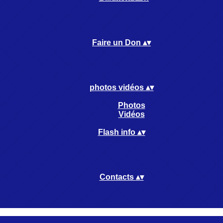
Faire un Don
▴
▾
photos vidéos
▴
▾
Photos
Vidéos
Flash info
▴
▾
Contacts
▴
▾