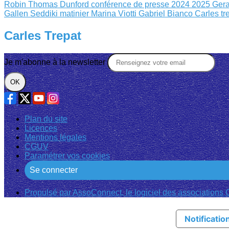
Robin
Thomas Dunford
conférence de presse 2024 2025
Gera
Gallen
Seddiki matinier
Marina Viotti Gabriel Bianco
Carles tr
Carles Trepat
Je m'abonne à la newsletter
OK
Plan du site
Licences
Mentions légales
CGUV
Paramétrer vos cookies
Se connecter
Propulsé par AssoConnect, le logiciel des associations C
Notification