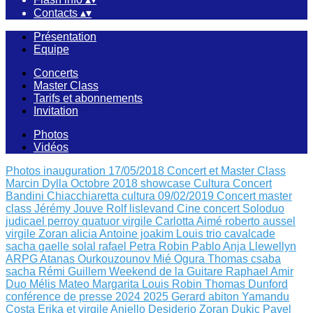
Contacts
▴
▾
Présentation
Equipe
Concerts
Master Class
Tarifs et abonnements
Invitation
Photos
Vidéos
Photos inauguration 17/05/2018
Concert et Master Class
Marcin Dylla Octobre 2018
showcase Cultura
Concert
Bandini Chiacchiaretta
cultura 09/02/2019
Concert master
class Jérémy Jouve
Rolf lislevand
Cine concert
Soloduo
judicael perroy
quatuor virgile
Carlotta Aimé
roberto aussel
virgile
Zoran alicia
Antoine joakim Louis
trio cavalcade
sacha
gaelle solal rafael
Petra Robin
Pablo Anja Llewellyn
ARPG Atanas Ourkouzounov Mié Ogura
Thomas csaba
sacha
Rémi Guillem
Weekend de la Guitare
Raphael Amir
Duo Mélis Mateo
Margarita Louis Robin
Thomas Dunford
conférence de presse 2024 2025
Gerard abiton
Yamandu
Costa
Erika et virgile
Aniello Desiderio Zoran Dukic
Pavel