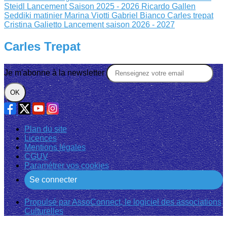
Steidl
Lancement Saison 2025 - 2026
Ricardo Gallen
Seddiki matinier
Marina Viotti Gabriel Bianco
Carles trepat
Cristina Galietto
Lancement saison 2026 - 2027
Carles Trepat
Je m'abonne à la newsletter
OK
Plan du site
Licences
Mentions légales
CGUV
Paramétrer vos cookies
Se connecter
Propulsé par AssoConnect, le logiciel des associations
Culturelles