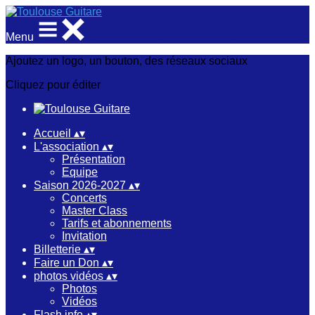
Menu
Ajoutez un logo, un bouton, des réseaux sociaux
Cliquez pour éditer
Accueil
▴
▾
L'association
▴
▾
Présentation
Equipe
Saison 2026-2027
▴
▾
Concerts
Master Class
Tarifs et abonnements
Invitation
Billetterie
▴
▾
Faire un Don
▴
▾
photos vidéos
▴
▾
Photos
Vidéos
Flash info
▴
▾