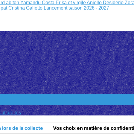
rd abiton
Yamandu Costa
Erika et virgile
Aniello Desiderio Zor
epat
Cristina Galietto
Lancement saison 2026 - 2027
ulturelles
 lors de la collecte
Vos choix en matière de confidenti