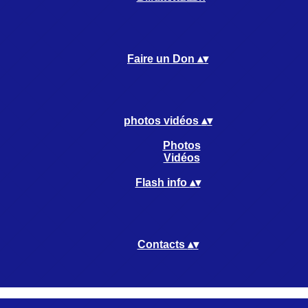
Faire un Don
▴
▾
photos vidéos
▴
▾
Photos
Vidéos
Flash info
▴
▾
Contacts
▴
▾