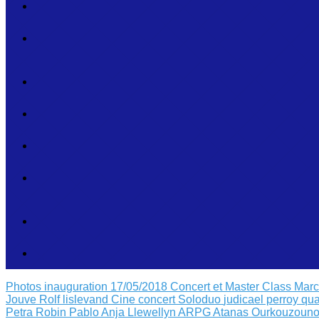
Photos inauguration 17/05/2018
Concert et Master Class Mar
Jouve
Rolf lislevand
Cine concert
Soloduo
judicael perroy
qua
Petra Robin
Pablo Anja Llewellyn
ARPG Atanas Ourkouzouno