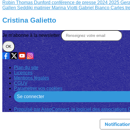
Robin
Thomas Dunford
conférence de presse 2024 2025
Gera
Gallen
Seddiki matinier
Marina Viotti Gabriel Bianco
Carles tr
Cristina Galietto
Je m'abonne à la newsletter
OK
Plan du site
Licences
Mentions légales
CGUV
Paramétrer vos cookies
Se connecter
Propulsé par AssoConnect, le logiciel des associations C
Notification