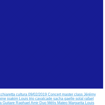
cchiaretta
cultura 09/02/2019
Concert master class Jérémy
oine joakim Louis
trio cavalcade sacha
gaelle solal rafael
a Guitare
Raphael Amir
Duo Mélis Mateo
Margarita Louis