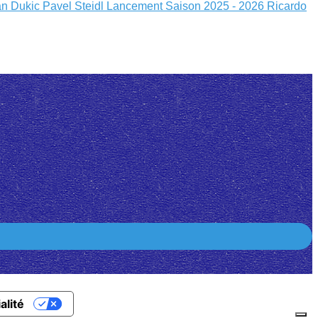
an Dukic
Pavel Steidl
Lancement Saison 2025 - 2026
Ricardo
alité