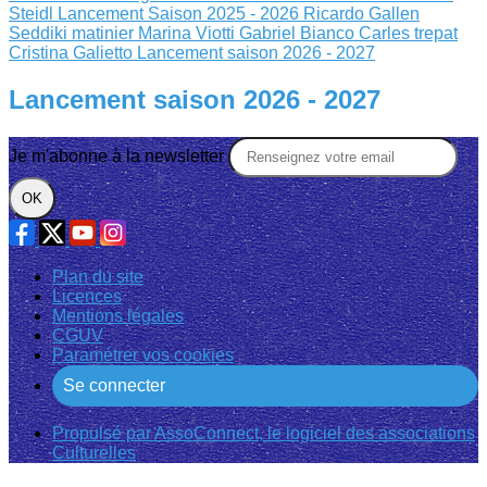
Steidl
Lancement Saison 2025 - 2026
Ricardo Gallen
Seddiki matinier
Marina Viotti Gabriel Bianco
Carles trepat
Cristina Galietto
Lancement saison 2026 - 2027
Lancement saison 2026 - 2027
Je m'abonne à la newsletter
OK
Plan du site
Licences
Mentions légales
CGUV
Paramétrer vos cookies
Se connecter
Propulsé par AssoConnect, le logiciel des associations
Culturelles