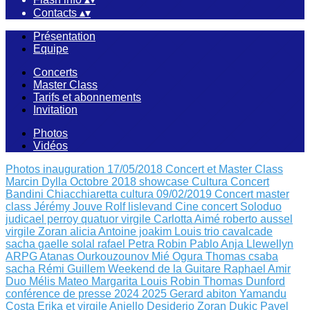
Contacts
▴
▾
Présentation
Equipe
Concerts
Master Class
Tarifs et abonnements
Invitation
Photos
Vidéos
Photos inauguration 17/05/2018
Concert et Master Class
Marcin Dylla Octobre 2018
showcase Cultura
Concert
Bandini Chiacchiaretta
cultura 09/02/2019
Concert master
class Jérémy Jouve
Rolf lislevand
Cine concert
Soloduo
judicael perroy
quatuor virgile
Carlotta Aimé
roberto aussel
virgile
Zoran alicia
Antoine joakim Louis
trio cavalcade
sacha
gaelle solal rafael
Petra Robin
Pablo Anja Llewellyn
ARPG Atanas Ourkouzounov Mié Ogura
Thomas csaba
sacha
Rémi Guillem
Weekend de la Guitare
Raphael Amir
Duo Mélis Mateo
Margarita Louis Robin
Thomas Dunford
conférence de presse 2024 2025
Gerard abiton
Yamandu
Costa
Erika et virgile
Aniello Desiderio Zoran Dukic
Pavel