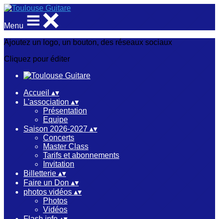
Menu
Ajoutez un logo, un bouton, des réseaux sociaux
Cliquez pour éditer
Accueil
▴
▾
L'association
▴
▾
Présentation
Equipe
Saison 2026-2027
▴
▾
Concerts
Master Class
Tarifs et abonnements
Invitation
Billetterie
▴
▾
Faire un Don
▴
▾
photos vidéos
▴
▾
Photos
Vidéos
Flash info
▴
▾