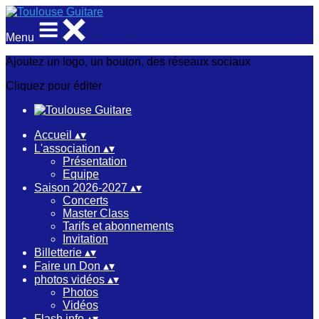
Menu
Ajoutez un logo, un bouton, des réseaux sociaux
Cliquez pour éditer
Accueil
▴
▾
L'association
▴
▾
Présentation
Equipe
Saison 2026-2027
▴
▾
Concerts
Master Class
Tarifs et abonnements
Invitation
Billetterie
▴
▾
Faire un Don
▴
▾
photos vidéos
▴
▾
Photos
Vidéos
Flash info
▴
▾