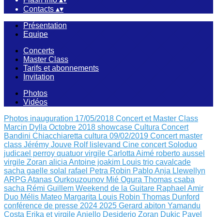
Contacts
▴
▾
Présentation
Equipe
Concerts
Master Class
Tarifs et abonnements
Invitation
Photos
Vidéos
Photos inauguration 17/05/2018
Concert et Master Class
Marcin Dylla Octobre 2018
showcase Cultura
Concert
Bandini Chiacchiaretta
cultura 09/02/2019
Concert master
class Jérémy Jouve
Rolf lislevand
Cine concert
Soloduo
judicael perroy
quatuor virgile
Carlotta Aimé
roberto aussel
virgile
Zoran alicia
Antoine joakim Louis
trio cavalcade
sacha
gaelle solal rafael
Petra Robin
Pablo Anja Llewellyn
ARPG Atanas Ourkouzounov Mié Ogura
Thomas csaba
sacha
Rémi Guillem
Weekend de la Guitare
Raphael Amir
Duo Mélis Mateo
Margarita Louis Robin
Thomas Dunford
conférence de presse 2024 2025
Gerard abiton
Yamandu
Costa
Erika et virgile
Aniello Desiderio Zoran Dukic
Pavel