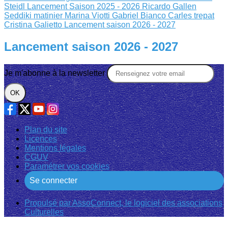
Steidl
Lancement Saison 2025 - 2026
Ricardo Gallen
Seddiki matinier
Marina Viotti Gabriel Bianco
Carles trepat
Cristina Galietto
Lancement saison 2026 - 2027
Lancement saison 2026 - 2027
Je m'abonne à la newsletter
OK
Plan du site
Licences
Mentions légales
CGUV
Paramétrer vos cookies
Se connecter
Propulsé par AssoConnect, le logiciel des associations
Culturelles